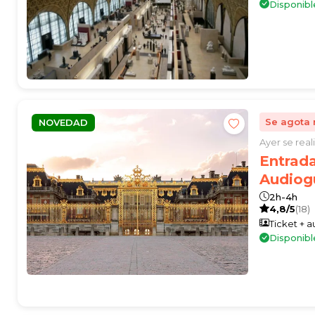
Disponib
Se agota 
NOVEDAD
Ayer se rea
Entrada
Audiog
2h-4h
4,8/5
(18)
Ticket + 
Disponibl