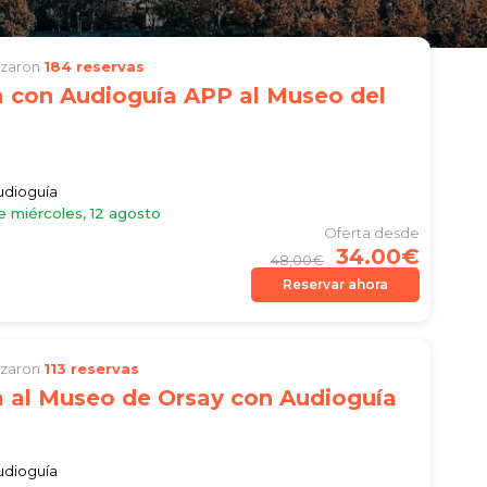
lizaron
184 reservas
a con Audioguía APP al Museo del
audioguía
e miércoles, 12 agosto
Oferta desde
34.00€
48,00€
Reservar ahora
lizaron
113 reservas
a al Museo de Orsay con Audioguía
audioguía