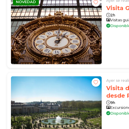
Ayer se rea
NOVEDAD
Visita 
2h
Visitas gu
Disponibl
Ayer se rea
Visita 
desde P
9h
Excursion
Disponibl