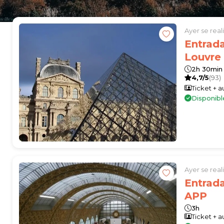
Ayer se rea
Entrad
Louvre
2h 30min
4,7/5
(93)
Ticket + 
Disponibl
Ayer se rea
Entrad
APP
3h
Ticket + 