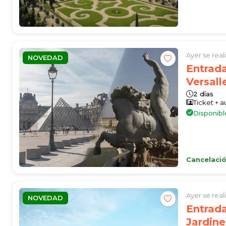
Ayer se rea
NOVEDAD
Entrada
Versall
2 días
Ticket + 
Disponibl
Cancelació
Ayer se rea
NOVEDAD
Entrada
Jardine