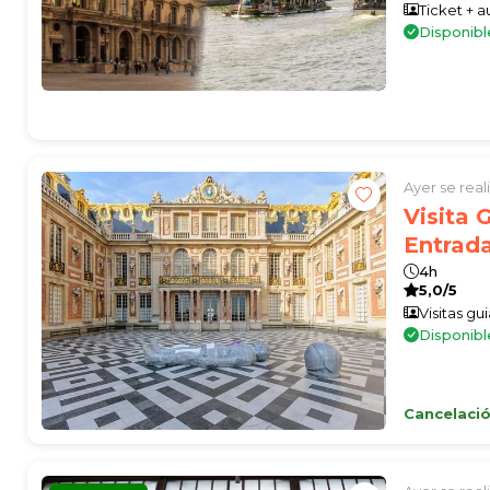
Ticket + 
Disponibl
Ayer se rea
Visita 
Entrada
4h
5,0/5
Visitas gu
Disponib
Cancelación