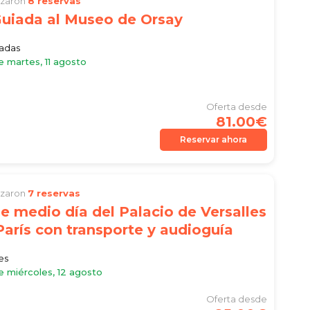
lizaron
8 reservas
Guiada al Museo de Orsay
iadas
e martes, 11 agosto
Oferta desde
81.00€
Reservar ahora
lizaron
7 reservas
de medio día del Palacio de Versalles
arís con transporte y audioguía
es
e miércoles, 12 agosto
Oferta desde