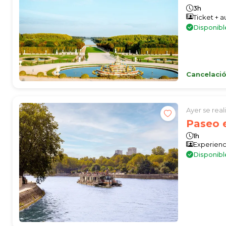
3h
Ticket + 
Disponib
Cancelació
Ayer se rea
Paseo e
1h
Experienc
Disponibl