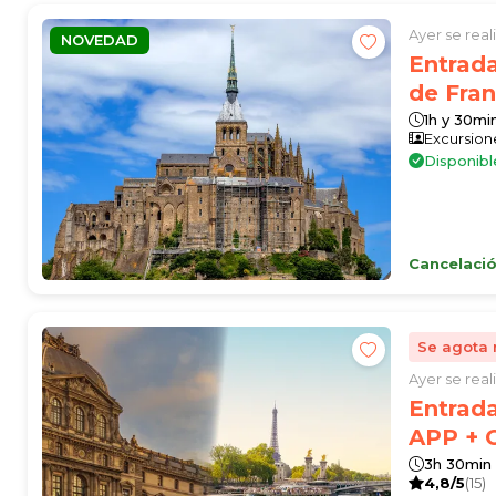
Ayer se rea
NOVEDAD
Entrada
de Fra
1h y 30mi
Excursion
Disponib
Cancelació
Se agota 
Ayer se rea
Entrada
APP + C
3h 30min
4,8/5
(15)