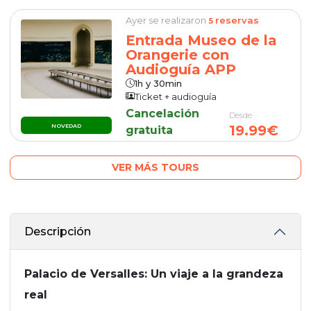
Ayer se realizaron
reservas
5
Entrada Museo de la
Orangerie con
Audioguía APP
1h y 30min
Ticket + audioguía
Cancelación
Desde
19.99€
NOVEDAD
gratuita
VER MÁS TOURS
Descripción
Palacio de Versalles: Un viaje a la grandeza
real