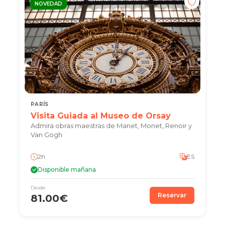
NOVEDAD
PARÍS
Visita Guiada al Museo de Orsay
Admira obras maestras de Manet, Monet, Renoir y
Van Gogh
2h
ES
Disponible mañana
Desde
Reservar
81.00€