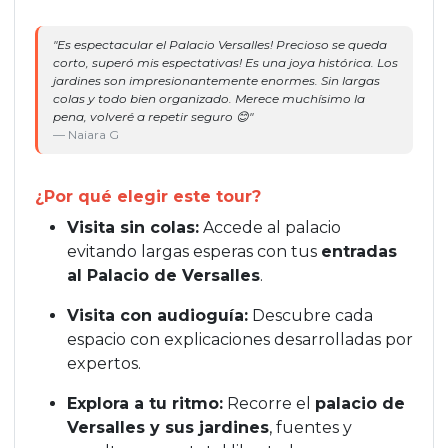
"Es espectacular el Palacio Versalles! Precioso se queda
"S
corto, superó mis espectativas! Es una joya histórica. Los
— 
jardines son impresionantemente enormes. Sin largas
colas y todo bien organizado. Merece muchísimo la
pena, volveré a repetir seguro 😊"
— Naiara G
¿Por qué elegir este tour?
Visita sin colas:
Accede al palacio
evitando largas esperas con tus
entradas
al Palacio de Versalles
.
Visita con audioguía:
Descubre cada
espacio con explicaciones desarrolladas por
expertos.
Explora a tu ritmo:
Recorre el
palacio de
Versalles y sus jardines
, fuentes y