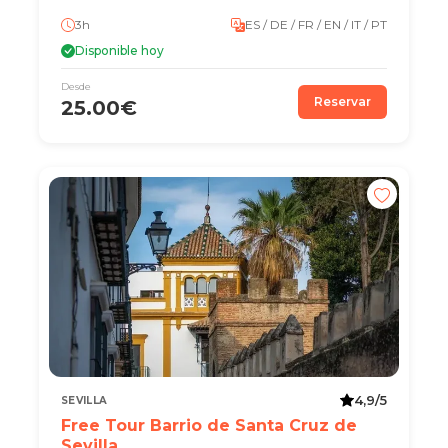
3h
ES / DE / FR / EN / IT / PT
Disponible hoy
Desde
Reservar
25.00€
4,9/5
SEVILLA
Free Tour Barrio de Santa Cruz de
Sevilla