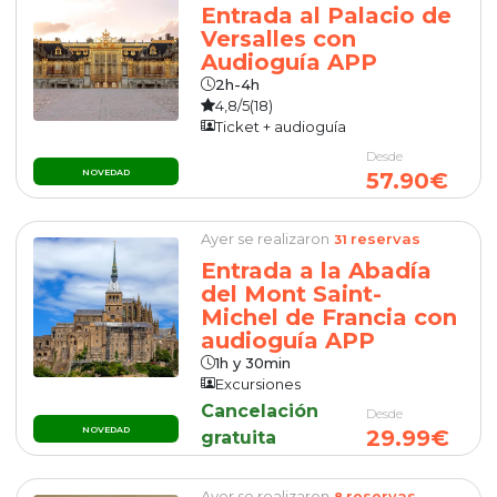
Entrada al Palacio de
Versalles con
Audioguía APP
2h-4h
4,8/5
(18)
Ticket + audioguía
Desde
NOVEDAD
57.90€
Ayer se realizaron
reservas
31
Entrada a la Abadía
del Mont Saint-
Michel de Francia con
audioguía APP
1h y 30min
Excursiones
Cancelación
Desde
NOVEDAD
29.99€
gratuita
Ayer se realizaron
reservas
8