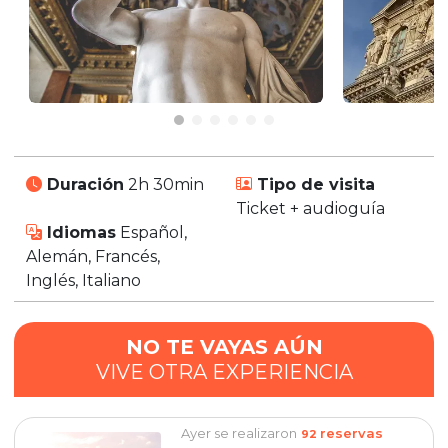
Duración
2h 30min
Tipo de visita
Ticket + audioguía
Idiomas
Español,
Alemán, Francés,
Inglés, Italiano
NO TE VAYAS AÚN
VIVE OTRA EXPERIENCIA
Ayer se realizaron
reservas
92