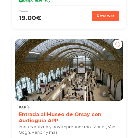
Disponible hoy
Desde
Reservar
19.00€
PARÍS
Entrada al Museo de Orsay con
Audioguía APP
Impresionismo y postimpresionismo: Monet, Van
Gogh, Renoir y más