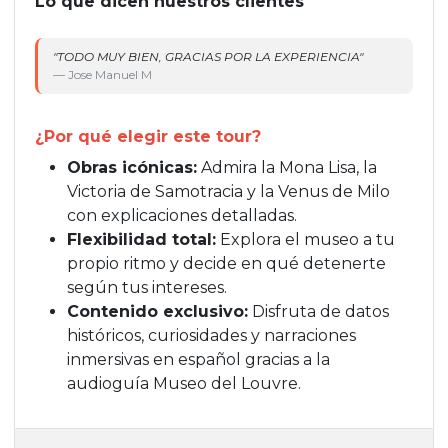
Lo que dicen nuestros clientes
"TODO MUY BIEN, GRACIAS POR LA EXPERIENCIA"
"T
e
— Jose Manuel M
Gr
— 
¿Por qué elegir este tour?
Obras icónicas:
Admira la Mona Lisa, la
Victoria de Samotracia y la Venus de Milo
con explicaciones detalladas.
Flexibilidad total:
Explora el museo a tu
propio ritmo y decide en qué detenerte
según tus intereses.
Contenido exclusivo:
Disfruta de datos
históricos, curiosidades y narraciones
inmersivas en español gracias a la
audioguía Museo del Louvre.