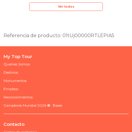
Ver todos
Referencia de producto: 01tUj00000RTLEPIA5
My Top Tour
Quiénes Somos
Destinos
Monumentos
Empleos
Reconocimientos
Ganadores Mundial 2026 ⚽ · Bases
Contacto
Centro de asistencia