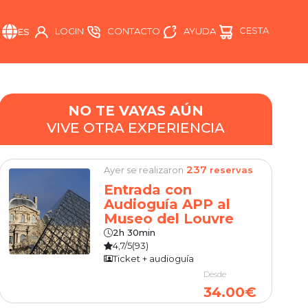
CESTA
AYUDA
LOGIN
CONTACTO
ES
NO TE VAYAS AÚN
VIVE OTRA EXPERIENCIA
237
Ayer se realizaron
reservas
Entrada con
Audioguía APP al
Museo del Louvre
2h 30min
4,7/5
(93)
Ticket + audioguía
Desde
34.00€