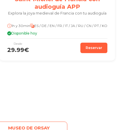
audioguía APP
Explora la joya medieval de Francia con tu audioguía
1h y 30min
ES / DE / EN / FR / IT / JA / RU / CN / PT / KO
Disponible hoy
Desde
Reservar
29.99€
MUSEO DE ORSAY