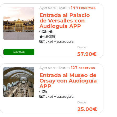
144
Ayer se realizaron
reservas
Entrada al Palacio
de Versalles con
Audioguía APP
2h-4h
4,8/5
(18)
Ticket + audioguía
Desde
NOVEDAD
57.90€
127
Ayer se realizaron
reservas
Entrada al Museo de
Orsay con Audioguía
APP
3h
Ticket + audioguía
Desde
25.00€