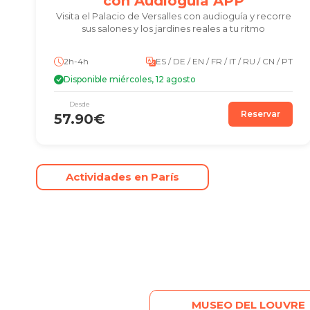
con Audioguía APP
Visita el Palacio de Versalles con audioguía y recorre
sus salones y los jardines reales a tu ritmo
2h-4h
ES / DE / EN / FR / IT / RU / CN / PT
Disponible miércoles, 12 agosto
Desde
Reservar
57.90€
Actividades en París
MUSEO DEL LOUVRE