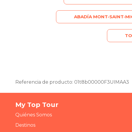
ABADÍA MONT-SAINT-MI
TO
Referencia de producto: 01t8b00000F3UIMAA3
My Top Tour
Quiénes Somos
Destinos