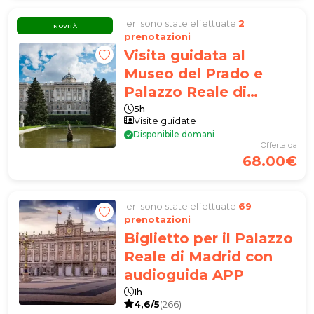
Ieri sono state effettuate
2
NOVITÀ
prenotazioni
Visita guidata al
Museo del Prado e
Palazzo Reale di
Madrid
5h
Visite guidate
Disponibile domani
Offerta da
68.00€
Ieri sono state effettuate
69
prenotazioni
Biglietto per il Palazzo
Reale di Madrid con
audioguida APP
1h
4,6/5
(266)