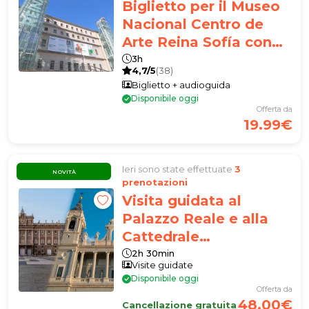
Biglietto per il Museo
Nacional Centro de
Arte Reina Sofía con
audioguida APP
3h
4,7/5
(38)
Biglietto + audioguida
Disponibile oggi
Offerta da
19.99€
Ieri sono state effettuate
3
NOVITÀ
prenotazioni
Visita guidata al
Palazzo Reale e alla
Cattedrale
dell'Almudena
2h 30min
Visite guidate
Disponibile oggi
Offerta da
48.00€
Cancellazione gratuita