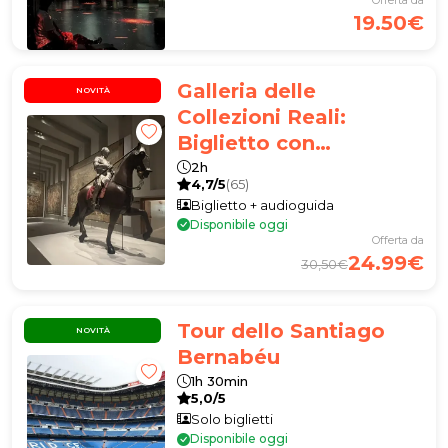
19.50€
Galleria delle
NOVITÀ
Collezioni Reali:
Biglietto con
Audioguida APP
2h
4,7/5
(65)
Biglietto + audioguida
Disponibile oggi
Offerta da
24.99€
30,50€
Tour dello Santiago
NOVITÀ
Bernabéu
1h 30min
5,0/5
Solo biglietti
Disponibile oggi