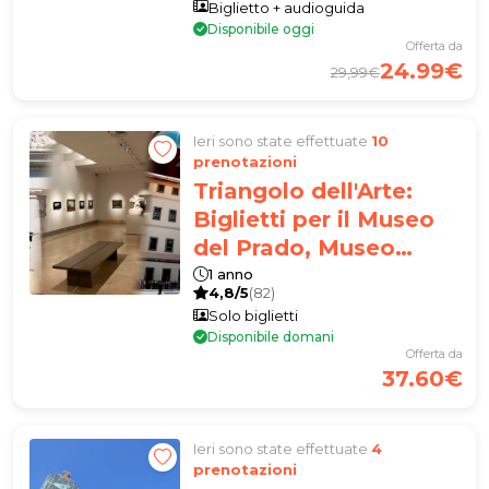
Biglietto + audioguida
Disponibile oggi
Offerta da
24.99€
29,99€
Ieri sono state effettuate
10
prenotazioni
Triangolo dell'Arte:
Biglietti per il Museo
del Prado, Museo
Reina Sofía e Museo
1 anno
4,8/5
(82)
Thyssen
Solo biglietti
Disponibile domani
Offerta da
37.60€
Ieri sono state effettuate
4
prenotazioni