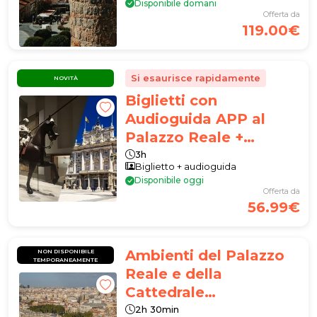
Disponibile domani
Offerta da
119.00€
Si esaurisce rapidamente
NOVITÀ
Biglietti con
Audioguida APP al
Palazzo Reale +
Galleria delle
3h
Biglietto + audioguida
Collezioni Reali
Disponibile oggi
Offerta da
56.99€
Ambienti del Palazzo
NON DISPONIBILE
TEMPORANEAMENTE
Reale e della
Cattedrale
dell'Almudena + Visita
2h 30min