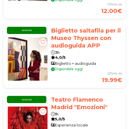
Offerta da
12.00€
Biglietto saltafila per il
NOVITÀ
Museo Thyssen con
audioguida APP
3h
4,0/5
Biglietto + audioguida
Disponibile oggi
Offerta da
19.99€
Teatro Flamenco
NOVITÀ
Madrid "Emozioni"
1h
5,0/5
Esperienza locale