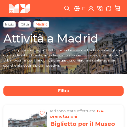
IT
Inizio
Città
Madrid
Attività a Madrid
Madrid è pura energia, una città unica che mescola tradizione castigliana
con modernità vibrante, arte classica con contemporanea, il trambusto
urbano con angoli tranquilli, e una gastronomia che va dalle taverne
storiche alla cucina più innovativa.
Filtra
Ieri sono state effettuate
124
prenotazioni
Biglietto per il Museo