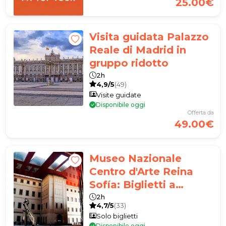
25.00€
Visita guidata Palazzo
Reale di Madrid in
gruppo ridotto
2h
4,9/5
(49)
Visite guidate
Disponibile oggi
Offerta da
49.00€
Museo Nazionale
Centro d'Arte Reina
Sofía: Biglietti a
ingresso libero
2h
4,7/5
(33)
Solo biglietti
Disponibile oggi