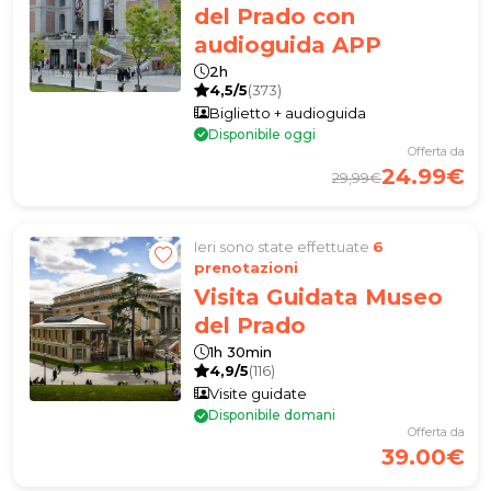
del Prado con
audioguida APP
2h
4,5/5
(373)
Biglietto + audioguida
Disponibile oggi
Offerta da
24.99€
29,99€
Ieri sono state effettuate
6
prenotazioni
Visita Guidata Museo
del Prado
1h 30min
4,9/5
(116)
Visite guidate
Disponibile domani
Offerta da
39.00€