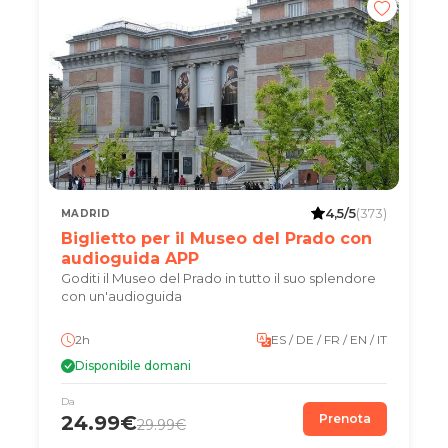
4,5/5
(373)
MADRID
Biglietto per il Museo del Prado con
audioguida APP
Goditi il Museo del Prado in tutto il suo splendore
con un'audioguida
2h
ES / DE / FR / EN / IT
Disponibile domani
Da
24.99€
Prenota
29.99€