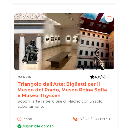
4,8/5
(82)
MADRID
Triangolo dell'Arte: Biglietti per il
Museo del Prado, Museo Reina Sofía
e Museo Thyssen
Scopri l'arte imperdibile di Madrid con un solo
abbonamento
1 anno
ES / DE / FR / EN / IT
Disponibile domani