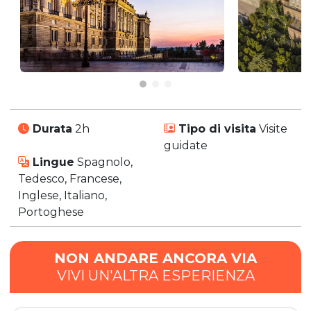
Durata
2h
Tipo di visita
Visite
guidate
Lingue
Spagnolo,
Tedesco, Francese,
Inglese, Italiano,
Portoghese
NON ANDARE ANCORA VIA
VIVI UN'ALTRA ESPERIENZA