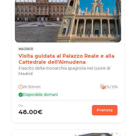
MADRID
Visita guidata al Palazzo Reale e alla
Cattedrale dell'Almudena
Il lascito della monarchia spagnola nel cuore di
Madrid
2h 30min
ES / EN
Disponibile domani
Da
Prenota
48.00€