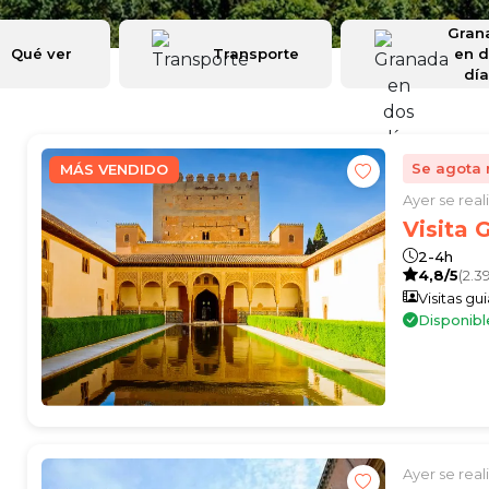
Gran
Qué ver
Transporte
en 
dí
Se agota 
MÁS VENDIDO
Ayer se rea
Visita 
2-4h
4,8/5
(2.3
Visitas gu
Disponibl
Ayer se rea