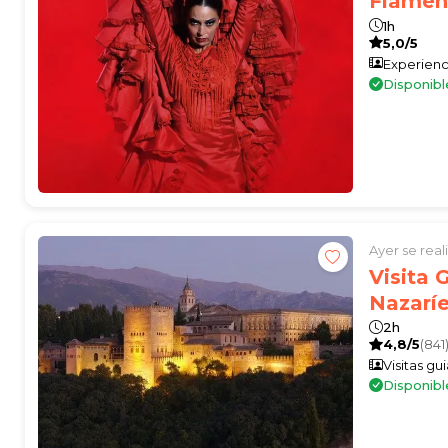
Flamen
1h
5,0/5
Experienc
Disponibl
Ayer se rea
Visita 
Nazaríe
2h
4,8/5
(841
Visitas gu
Disponib