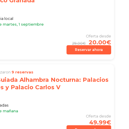
co Granada
ia local
e martes, 1 septiembre
Oferta desde
20.00€
29,00€
Reservar ahora
lizaron
9 reservas
Guiada Alhambra Nocturna: Palacios
s y Palacio Carlos V
)
iadas
le mañana
Oferta desde
49.99€