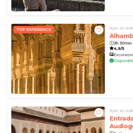
Ayer se rea
TOP EXPERIENCE
Alhamb
3h 30min
4,9/5
Excursion
Disponib
Ayer se rea
Entrad
Audiog