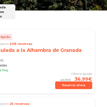
ada
dos
as
rápido
lizaron
208 reservas
Guiada a la Alhambra de Granada
98)
iadas
e hoy
Oferta desde
36.99€
49,99€
Reservar ahora
lizaron
25 reservas