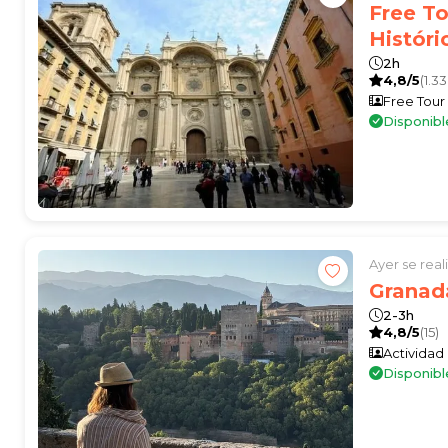
Free To
Históri
2h
4,8/5
(1.33
Free Tour
Disponibl
Ayer se rea
Granad
2-3h
4,8/5
(15)
Actividad
Disponib