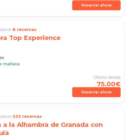
Reservar ahora
lizaron
6 reservas
ra Top Experience
es
le mañana
Oferta desde
75.00€
Reservar ahora
lizaron
332 reservas
a a la Alhambra de Granada con
uía