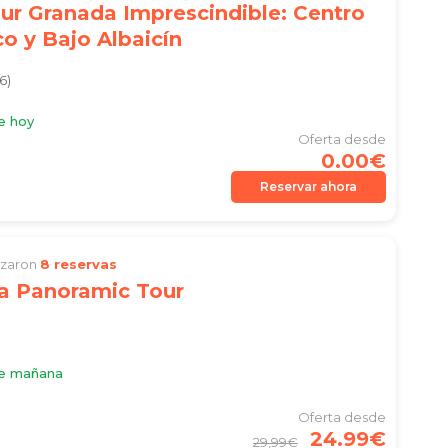
ur Granada Imprescindible: Centro
co y Bajo Albaicín
6)
e hoy
Oferta desde
0.00€
Reservar ahora
lizaron
8 reservas
a Panoramic Tour
le mañana
Oferta desde
24.99€
29,99€