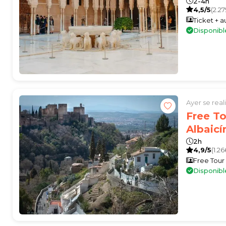
2-4h
4,5/5
(2.27
Ticket + 
Disponibl
Ayer se rea
Free To
Albaic
2h
4,9/5
(1.26
Free Tour
Disponibl