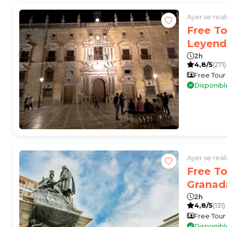
Ayer se rea
Free To
Leyend
2h
4,8/5
(271)
Free Tour
Disponibl
Ayer se rea
Free To
Granad
2h
4,8/5
(131)
Free Tour
Disponibl