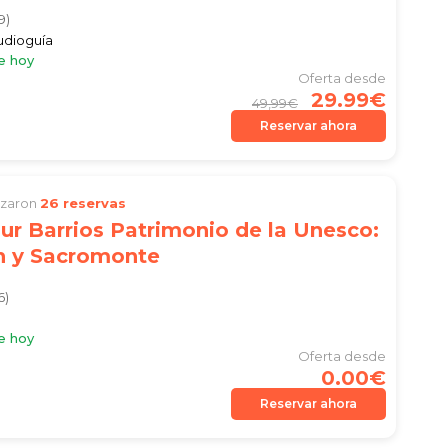
9)
audioguía
e hoy
Oferta desde
29.99€
49,99€
Reservar ahora
lizaron
26 reservas
ur Barrios Patrimonio de la Unesco:
ín y Sacromonte
6)
e hoy
Oferta desde
0.00€
Reservar ahora