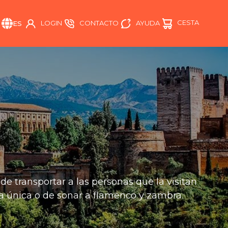
CESTA
AYUDA
LOGIN
CONTACTO
ES
e transportar a las personas que la visitan
a única o de sonar a flamenco y zambra.