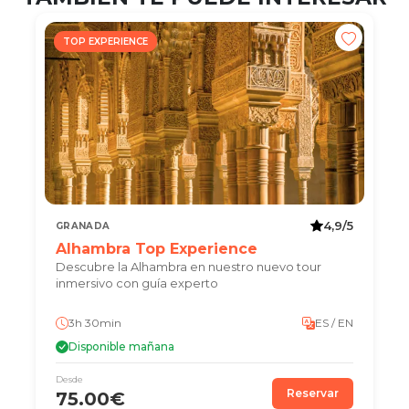
TOP EXPERIENCE
4,9/5
GRANADA
Alhambra Top Experience
Descubre la Alhambra en nuestro nuevo tour
inmersivo con guía experto
3h 30min
ES / EN
Disponible mañana
Desde
Reservar
75.00€