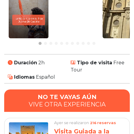
Duración
2h
Tipo de visita
Free
Tour
Idiomas
Español
NO TE VAYAS AÚN
VIVE OTRA EXPERIENCIA
Ayer se realizaron
reservas
216
Visita Guiada a la