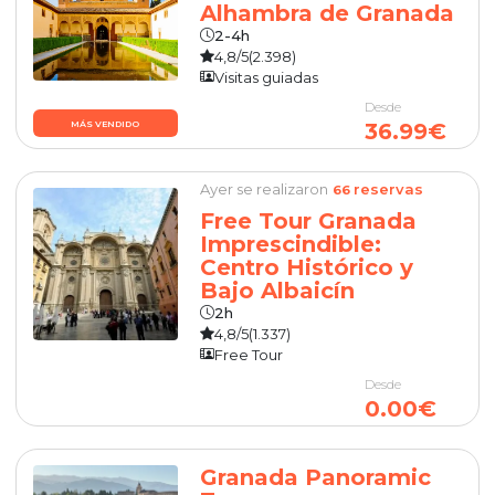
Alhambra de Granada
2-4h
4,8/5
(2.398)
Visitas guiadas
Desde
36.99€
MÁS VENDIDO
Ayer se realizaron
reservas
66
Free Tour Granada
Imprescindible:
Centro Histórico y
Bajo Albaicín
2h
4,8/5
(1.337)
Free Tour
Desde
0.00€
Granada Panoramic