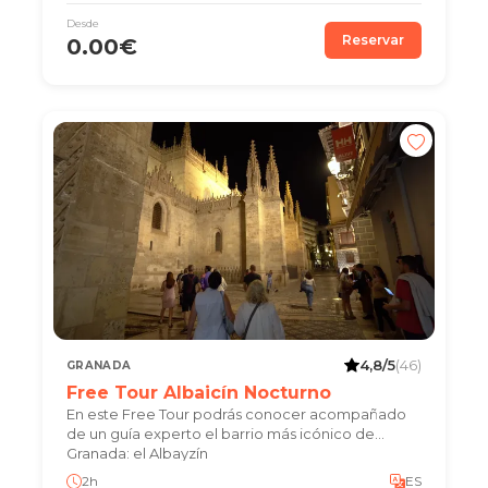
Desde
Reservar
0.00€
4,8/5
(46)
GRANADA
Free Tour Albaicín Nocturno
En este Free Tour podrás conocer acompañado
de un guía experto el barrio más icónico de
Granada: el Albayzín
2h
ES