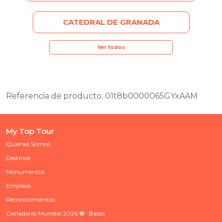
CATEDRAL DE GRANADA
Ver todos
Referencia de producto: 01t8b0000065GYxAAM
My Top Tour
Quiénes Somos
Destinos
Monumentos
Empleos
Reconocimientos
Ganadores Mundial 2026 ⚽ · Bases