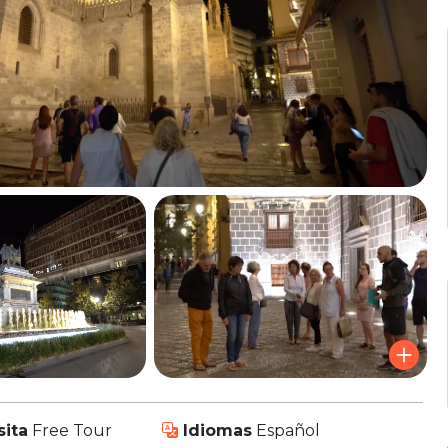
sita
Free Tour
Idiomas
Español