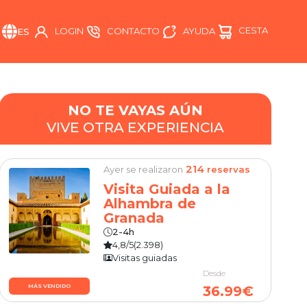
CESTA
AYUDA
LOGIN
CONTACTO
ES
NO TE VAYAS AÚN
VIVE OTRA EXPERIENCIA
214
Ayer se realizaron
reservas
Visita Guiada a la
Alhambra de
Granada
2-4h
4,8/5
(2.398)
Visitas guiadas
Desde
MÁS VENDIDO
36.99€