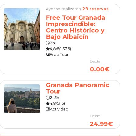
29
Ayer se realizaron
reservas
Free Tour Granada
Imprescindible:
Centro Histórico y
Bajo Albaicín
2h
4,8/5
(1.336)
Free Tour
Desde
0.00€
Granada Panoramic
Tour
2-3h
4,8/5
(15)
Actividad
Desde
24.99€