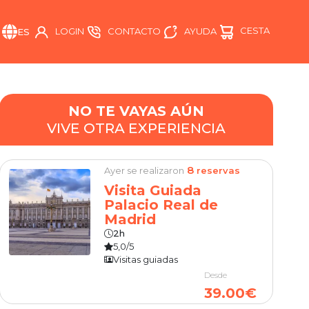
CESTA
AYUDA
LOGIN
CONTACTO
ES
NO TE VAYAS AÚN
VIVE OTRA EXPERIENCIA
8
Ayer se realizaron
reservas
Visita Guiada
Palacio Real de
Madrid
2h
5,0/5
Visitas guiadas
Desde
39.00€