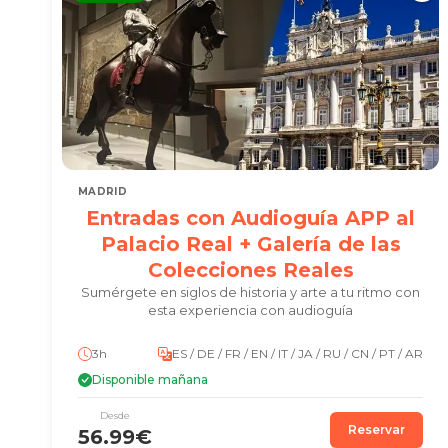
MADRID
Entradas con Audioguía APP al
Palacio Real + Galería de las
Colecciones Reales
Sumérgete en siglos de historia y arte a tu ritmo con
esta experiencia con audioguía
3h
ES / DE / FR / EN / IT / JA / RU / CN / PT / AR
Disponible mañana
Desde
Reservar
56.99€