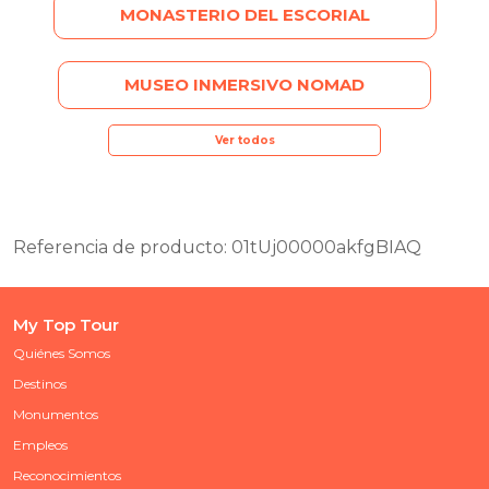
MONASTERIO DEL ESCORIAL
MUSEO INMERSIVO NOMAD
Ver todos
Referencia de producto: 01tUj00000akfgBIAQ
My Top Tour
Quiénes Somos
Destinos
Monumentos
Empleos
Reconocimientos