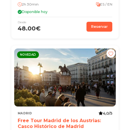
2h 30min
ES / EN
Disponible hoy
Desde
Reservar
48.00€
NOVEDAD
4,0/5
MADRID
Free Tour Madrid de los Austrias:
Casco Histórico de Madrid