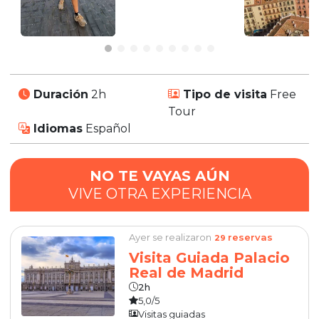
Duración
2h
Tipo de visita
Free
Tour
Idiomas
Español
NO TE VAYAS AÚN
VIVE OTRA EXPERIENCIA
Ayer se realizaron
reservas
29
Visita Guiada Palacio
Real de Madrid
2h
5,0/5
Visitas guiadas