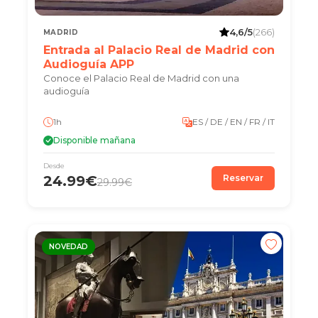
4,6/5
(266)
MADRID
Entrada al Palacio Real de Madrid con
Audioguía APP
Conoce el Palacio Real de Madrid con una
audioguía
1h
ES / DE / EN / FR / IT
Disponible mañana
Desde
24.99€
Reservar
29.99€
NOVEDAD