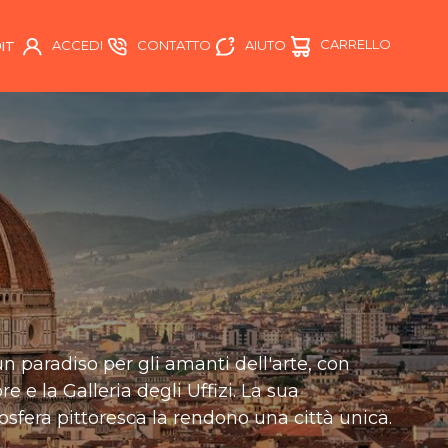
CARRELLO
AIUTO
ACCEDI
CONTATTO
IT
 un paradiso per gli amanti dell'arte, con
e e la Galleria degli Uffizi. La sua
mosfera pittoresca la rendono una città unica.