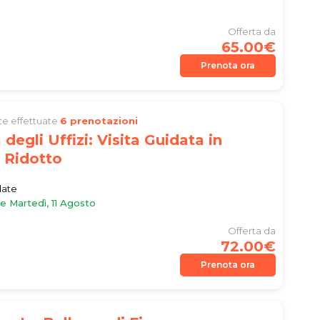
Offerta da
65.00€
Prenota ora
ate effettuate
6 prenotazioni
 degli Uffizi: Visita Guidata in
 Ridotto
date
le Martedì, 11 Agosto
Offerta da
72.00€
Prenota ora