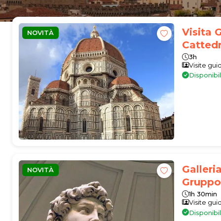
Visita 
NOVITÀ
Cattedr
3h
Visite gui
Disponibi
Galleri
NOVITÀ
Gruppo
1h 30min
Visite gui
Disponibi