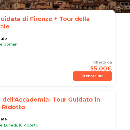
Guidata di Firenze + Tour della
ale
date
le domani
Offerta da
55.00€
Prenota ora
a dell'Accademia: Tour Guidato in
 Ridotto
date
le Lunedì, 10 Agosto