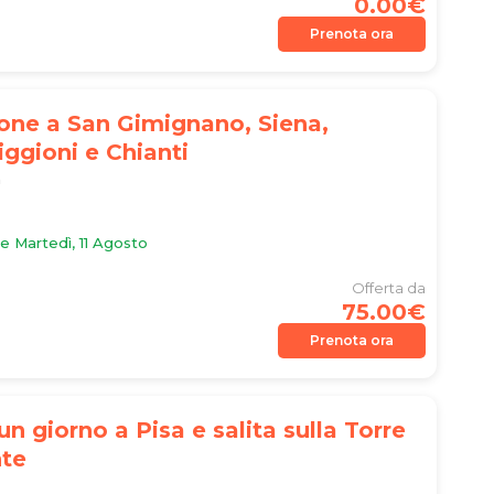
0.00€
Prenota ora
one a San Gimignano, Siena,
ggioni e Chianti
n
le Martedì, 11 Agosto
Offerta da
75.00€
Prenota ora
 un giorno a Pisa e salita sulla Torre
te