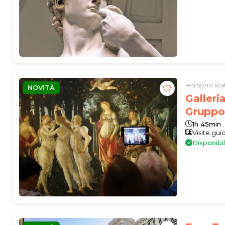
Ieri sono st
NOVITÀ
Galleria
Gruppo
1h 45min
Visite gui
Disponibi