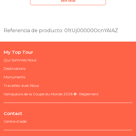
Voir tout
Referencia de producto: 01tUj00000OcnYAIAZ
My Top Tour
Qui Sommes Nous
Destinations
Monuments
Travaillez avec Nous
Vainqueurs de la Coupe du Monde 2026 ⚽ · Règlement
Contact
Centre d’aide