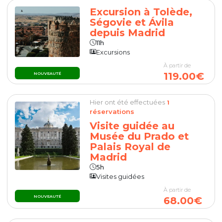
Excursion à Tolède,
Ségovie et Ávila
depuis Madrid
11h
Excursions
À partir de
119.00€
NOUVEAUTÉ
Hier ont été effectuées
1
réservations
Visite guidée au
Musée du Prado et
Palais Royal de
Madrid
5h
Visites guidées
À partir de
NOUVEAUTÉ
68.00€