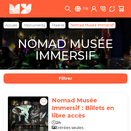
FR
Accueil
Monuments
Madrid
Nomad Musée Immersif
NOMAD MUSÉE
IMMERSIF
Filtrer
Nomad Musée
Immersif : Billets en
libre accès
2h
Entrées seules