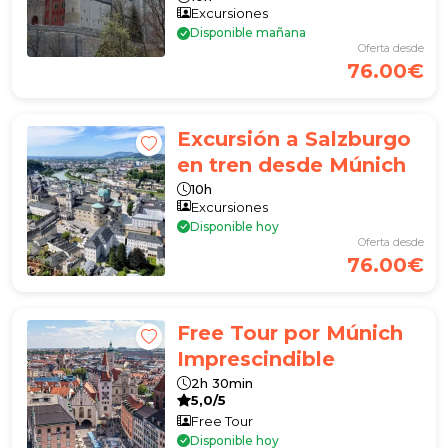
Excursiones
Disponible mañana
Oferta desde
76.00€
Excursión a Salzburgo
en tren desde Múnich
10h
Excursiones
Disponible hoy
Oferta desde
76.00€
Free Tour por Múnich
Imprescindible
2h 30min
5,0/5
Free Tour
Disponible hoy