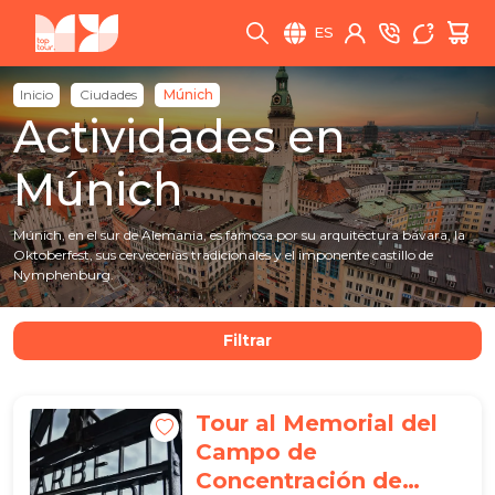
ES
Inicio
Ciudades
Múnich
Actividades en
Múnich
Múnich, en el sur de Alemania, es famosa por su arquitectura bávara, la
Oktoberfest, sus cervecerías tradicionales y el imponente castillo de
Nymphenburg.
Filtrar
Tour al Memorial del
Campo de
Concentración de