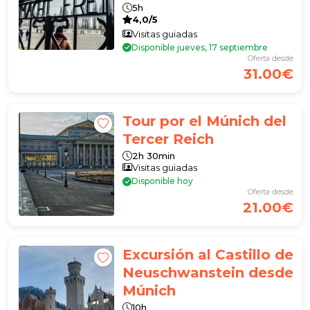
Dachau
5h
4,0/5
Visitas guiadas
Disponible jueves, 17 septiembre
Oferta desde
31.00€
Tour por el Múnich del
Tercer Reich
2h 30min
Visitas guiadas
Disponible hoy
Oferta desde
21.00€
Excursión al Castillo de
Neuschwanstein desde
Múnich
10h