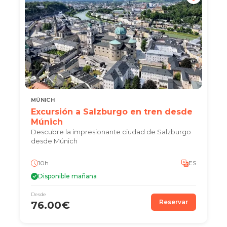
MÚNICH
Excursión a Salzburgo en tren desde
Múnich
Descubre la impresionante ciudad de Salzburgo
desde Múnich
10h
ES
Disponible mañana
Desde
Reservar
76.00€