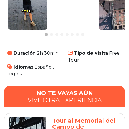
Duración
2h 30min
Tipo de visita
Free
Tour
Idiomas
Español,
Inglés
NO TE VAYAS AÚN
VIVE OTRA EXPERIENCIA
Tour al Memorial del
Campo de