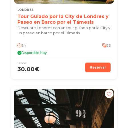
LONDRES
Tour Guiado por la City de Londres y
Paseo en Barco por el Támesis
Descubre Londres con un tour guiado por la City y
un paseo en barco por el Támesis
2h
ES
Disponible hoy
Desde
Reservar
30.00€