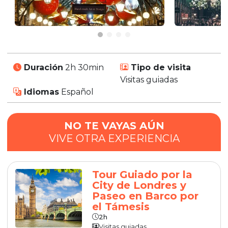
Duración
2h 30min
Tipo de visita
Visitas guiadas
Idiomas
Español
NO TE VAYAS AÚN
VIVE OTRA EXPERIENCIA
Tour Guiado por la
City de Londres y
Paseo en Barco por
el Támesis
2h
Visitas guiadas