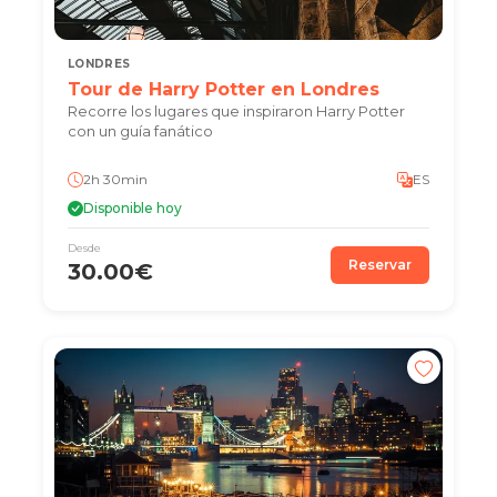
LONDRES
Tour de Harry Potter en Londres
Recorre los lugares que inspiraron Harry Potter
con un guía fanático
2h 30min
ES
Disponible hoy
Desde
Reservar
30.00€