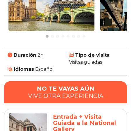
Duración
2h
Tipo de visita
Visitas guiadas
Idiomas
Español
NO TE VAYAS AÚN
VIVE OTRA EXPERIENCIA
Entrada + Visita
Guiada a la National
Gallery