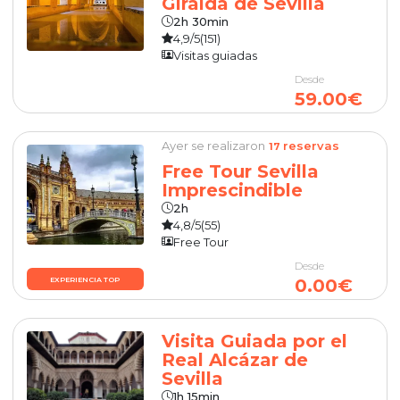
Giralda de Sevilla
2h 30min
4,9/5
(151)
Visitas guiadas
Desde
59.00€
Ayer se realizaron
reservas
17
Free Tour Sevilla
Imprescindible
2h
4,8/5
(55)
Free Tour
Desde
0.00€
EXPERIENCIA TOP
Visita Guiada por el
Real Alcázar de
Sevilla
1h 15min