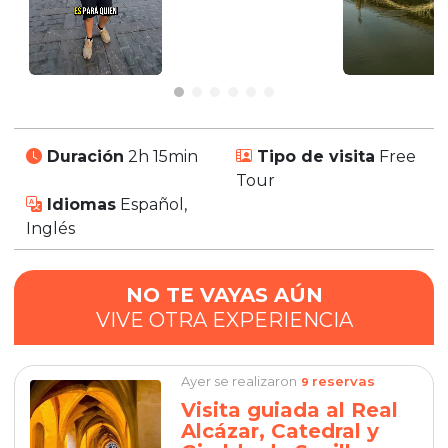
Duración
2h 15min
Tipo de visita
Free
Tour
Idiomas
Español,
Inglés
NO TE VAYAS AÚN
VIVE OTRA EXPERIENCIA
Ayer se realizaron
reservas
9
Visita guiada al Real
Alcázar, Catedral y