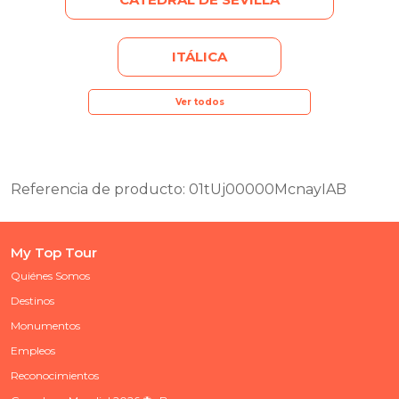
ITÁLICA
Ver todos
Referencia de producto: 01tUj00000McnayIAB
My Top Tour
Quiénes Somos
Destinos
Monumentos
Empleos
Reconocimientos