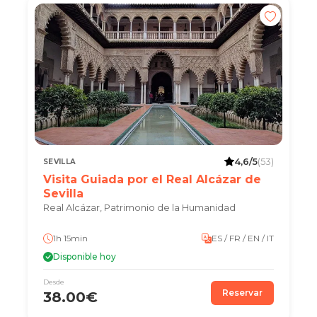
4,6/5
(53)
SEVILLA
Visita Guiada por el Real Alcázar de
Sevilla
Real Alcázar, Patrimonio de la Humanidad
1h 15min
ES / FR / EN / IT
Disponible hoy
Desde
Reservar
38.00€