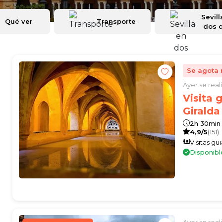
Sevill
Qué ver
Transporte
dos 
Se agota 
Ayer se rea
Visita 
Giralda
2h 30min
4,9/5
(151)
Visitas gu
Disponibl
Ayer se rea