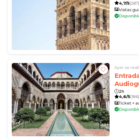
4,7/5
(287
Visitas gu
Disponibl
Ayer se rea
Entrada
Audiog
2h
4,6/5
(186
Ticket + 
Disponibl