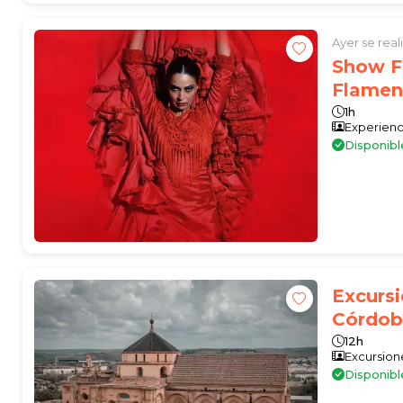
Ayer se rea
Show F
Flamenc
1h
Experienc
Disponibl
Excursi
Córdob
12h
Excursion
Disponibl