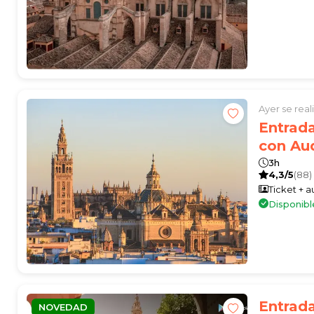
Ayer se rea
Entrada
con Au
3h
4,3/5
(88)
Ticket + 
Disponibl
Entrada
NOVEDAD