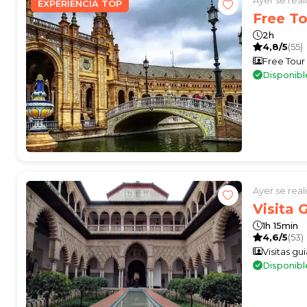
EXPERIENCIA TOP
Free To
2h
4,8/5
(55)
Free Tour
Disponibl
Ayer se rea
Visita 
1h 15min
4,6/5
(53)
Visitas gu
Disponibl