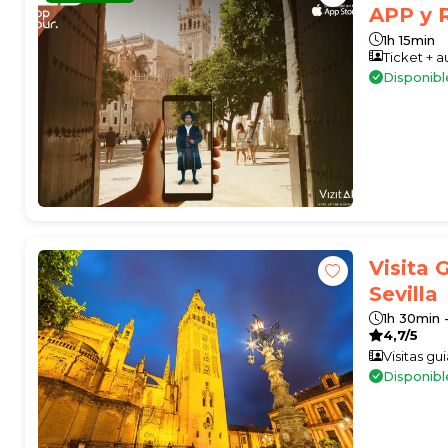
APP y 
1h 15min
Ticket + 
Disponibl
Visita 
Sevilla
1h 30min 
4,7/5
Visitas gu
Disponibl