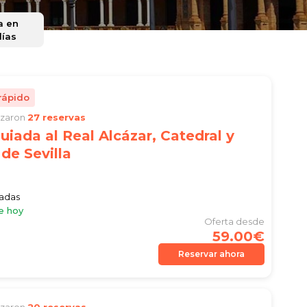
a en
días
rápido
lizaron
27 reservas
guiada al Real Alcázar, Catedral y
 de Sevilla
iadas
e hoy
Oferta desde
59.00€
Reservar ahora
lizaron
20 reservas