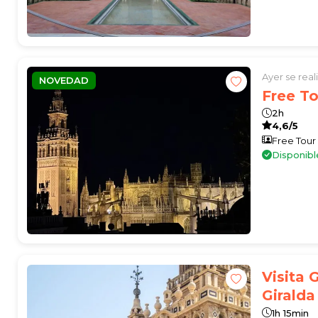
Ayer se rea
NOVEDAD
Free To
2h
4,6/5
Free Tour
Disponibl
Visita 
Giralda
1h 15min