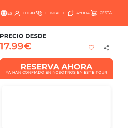
CESTA
AYUDA
LOGIN
CONTACTO
ES
PRECIO DESDE
17.99€
RESERVA AHORA
YA HAN CONFIADO EN NOSOTROS EN ESTE TOUR