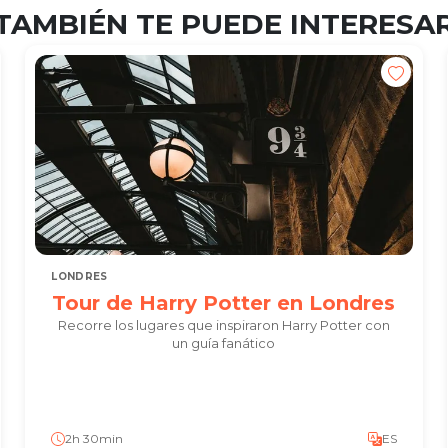
TAMBIÉN TE PUEDE INTERESA
LONDRES
Tour de Harry Potter en Londres
Recorre los lugares que inspiraron Harry Potter con
un guía fanático
2h 30min
ES