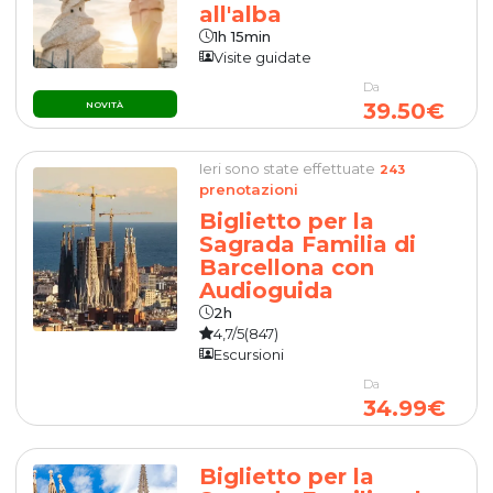
all'alba
1h 15min
Visite guidate
Da
39.50€
NOVITÀ
Ieri sono state effettuate
243
prenotazioni
Biglietto per la
Sagrada Familia di
Barcellona con
Audioguida
2h
4,7/5
(847)
Escursioni
Da
34.99€
Biglietto per la