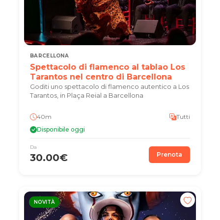
BARCELLONA
Spettacolo di flamenco al tablao Los
Tarantos nel centro di Barcellona
Goditi uno spettacolo di flamenco autentico a Los
Tarantos, in Plaça Reial a Barcellona
40m
Tutti
Disponibile oggi
Da
Prenota
30.00€
NOVITÀ