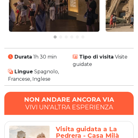
Durata
1h 30 min
Tipo di visita
Visite
guidate
Lingue
Spagnolo,
Francese, Inglese
NON ANDARE ANCORA VIA
VIVI UN'ALTRA ESPERIENZA
Visita guidata a La
Pedrera - Casa Milà