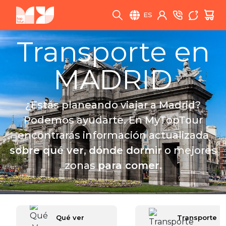
ES
Transporte en
MADRID
¿Estás planeando viajar a Madrid?
Podemos ayudarte. En MyTopTour
encontrarás información actualizada
sobre qué ver
,
dónde dormir
o mejores
zonas
para comer
.
Qué ver
Transporte