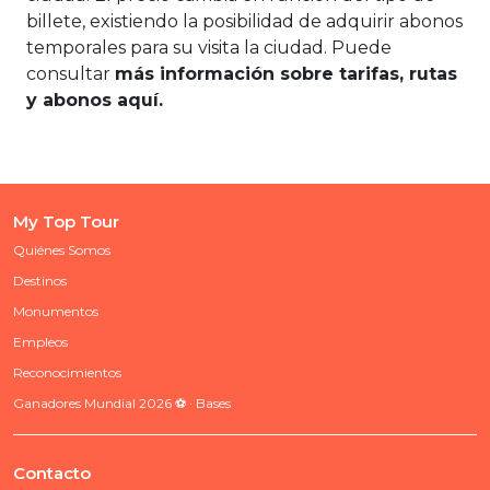
billete, existiendo la posibilidad de adquirir abonos
temporales para su visita la ciudad. Puede
consultar
más información sobre tarifas, rutas
y abonos aquí
.
My Top Tour
Quiénes Somos
Destinos
Monumentos
Empleos
Reconocimientos
Ganadores Mundial 2026 ⚽ · Bases
Contacto