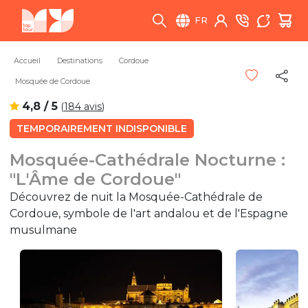
FR
Accueil
Destinations
Cordoue
Mosquée de Cordoue
4,8 / 5
(
184 avis
)
TEMPORAIREMENT INDISPONIBLE
Mosquée-Cathédrale Nocturne :
"L'Âme de Cordoue"
Découvrez de nuit la Mosquée-Cathédrale de
Cordoue, symbole de l'art andalou et de l'Espagne
musulmane