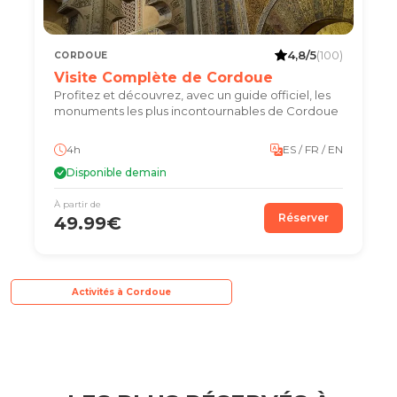
4,8/5
(100)
CORDOUE
Visite Complète de Cordoue
Profitez et découvrez, avec un guide officiel, les
monuments les plus incontournables de Cordoue
4h
ES / FR / EN
Disponible demain
À partir de
Réserver
49.99€
Activités à Cordoue