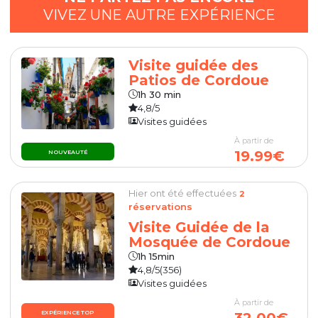
VIVEZ UNE AUTRE EXPÉRIENCE
Visite guidée des
Patios de Cordoue
1h 30 min
4,8/5
Visites guidées
À partir de
19.99€
NOUVEAUTÉ
Hier ont été effectuées
2
réservations
Visite Guidée de la
Mosquée de Cordoue
1h 15min
4,8/5
(356)
Visites guidées
À partir de
EXPÉRIENCE TOP
32.00€