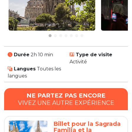
Durée
2h 10 min
Type de visite
Activité
Langues
Toutes les
langues
NE PARTEZ PAS ENCORE
VIVEZ UNE AUTRE EXPÉRIENCE
Billet pour la Sagrada
Familia et la