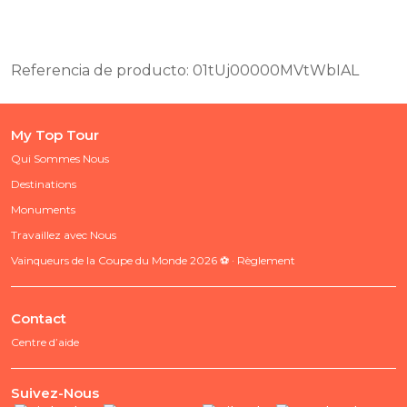
Referencia de producto: 01tUj00000MVtWbIAL
My Top Tour
Qui Sommes Nous
Destinations
Monuments
Travaillez avec Nous
Vainqueurs de la Coupe du Monde 2026 ⚽ · Règlement
Contact
Centre d’aide
Suivez-Nous