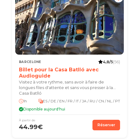
4,8/5
(56)
BARCELONE
Billet pour la Casa Batlló avec
Audioguide
Visitez à votre rythme, sans avoir à faire de
longues files d'attente et sans vous presser à la
Casa Batlló
1h
ES / DE / EN / FR / IT / JA / RU / CN / NL / PT
Disponible aujourd'hui
À partir de
Réserver
44.99€