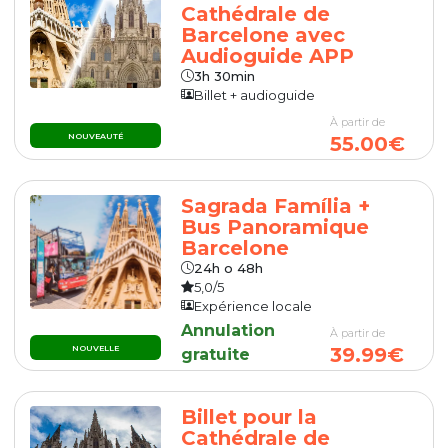
Cathédrale de
Barcelone avec
Audioguide APP
3h 30min
Billet + audioguide
À partir de
NOUVEAUTÉ
55.00€
Sagrada Família +
Bus Panoramique
Barcelone
24h o 48h
5,0/5
Expérience locale
Annulation
À partir de
39.99€
NOUVELLE
gratuite
Billet pour la
Cathédrale de