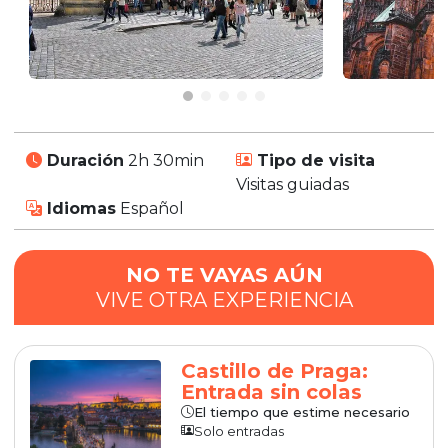
Duración
2h 30min
Tipo de visita
Visitas guiadas
Idiomas
Español
NO TE VAYAS AÚN
VIVE OTRA EXPERIENCIA
Castillo de Praga:
Entrada sin colas
El tiempo que estime necesario
Solo entradas