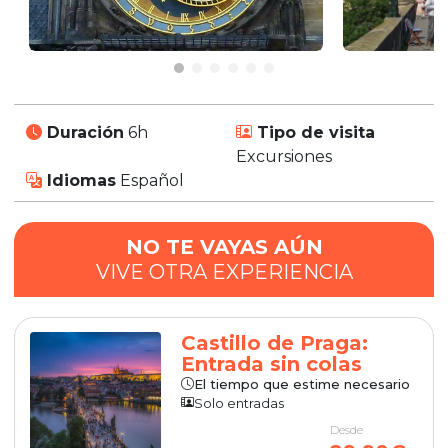
Duración
6h
Tipo de visita
Excursiones
Idiomas
Español
NO TE VAYAS AÚN
VIVE OTRA EXPERIENCIA
Castillo de Praga:
Entrada sin colas
El tiempo que estime necesario
Solo entradas
Desde