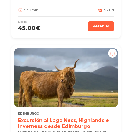
1h 30min
ES / EN
Desde
Reservar
45.00€
EDIMBURGO
Excursión al Lago Ness, Highlands e
Inverness desde Edimburgo
Disfruta de una excursión desde Edimburgo al