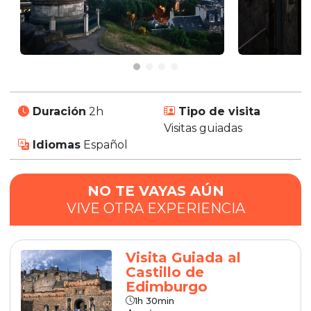
Duración
2h
Tipo de visita
Visitas guiadas
Idiomas
Español
NO TE VAYAS AÚN
VIVE OTRA EXPERIENCIA
Visita Guiada al
Castillo de
Edimburgo
1h 30min