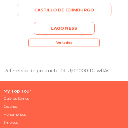
CASTILLO DE EDIMBURGO
LAGO NESS
Ver todos
Referencia de producto: 01tUj000001DuwfIAC
My Top Tour
Quiénes Somos
Destinos
Monumentos
Empleos