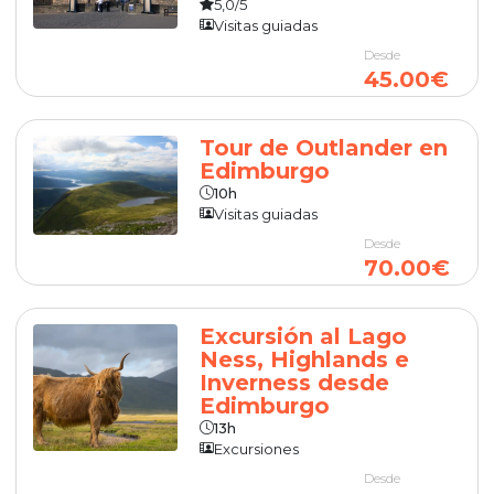
5,0/5
Visitas guiadas
Desde
45.00€
Tour de Outlander en
Edimburgo
10h
Visitas guiadas
Desde
70.00€
Excursión al Lago
Ness, Highlands e
Inverness desde
Edimburgo
13h
Excursiones
Desde