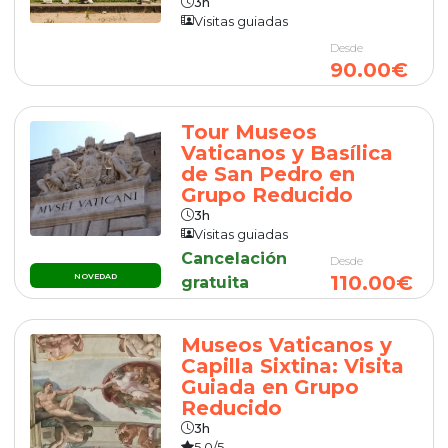
3h
Visitas guiadas
Desde
90.00€
Tour Museos
Vaticanos y Basílica
de San Pedro en
Grupo Reducido
3h
Visitas guiadas
Cancelación
Desde
NOVEDAD
110.00€
gratuita
Museos Vaticanos y
Capilla Sixtina: Visita
Guiada en Grupo
Reducido
3h
5,0/5