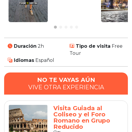
Duración
2h
Tipo de visita
Free
Tour
Idiomas
Español
NO TE VAYAS AÚN
VIVE OTRA EXPERIENCIA
Visita Guiada al
Coliseo y el Foro
Romano en Grupo
Reducido