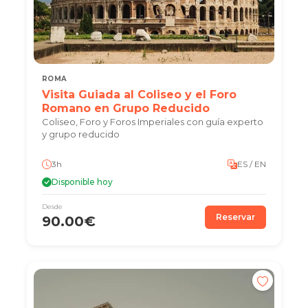
ROMA
Visita Guiada al Coliseo y el Foro
Romano en Grupo Reducido
Coliseo, Foro y Foros Imperiales con guía experto
y grupo reducido
3h
ES / EN
Disponible hoy
Desde
Reservar
90.00€