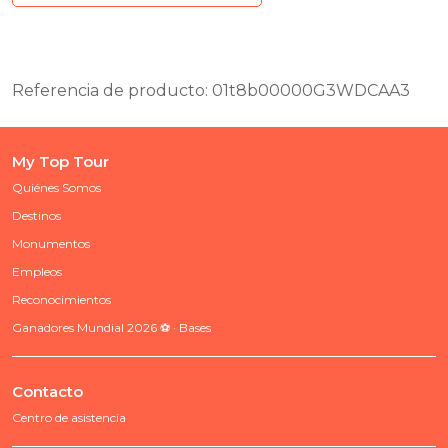
Referencia de producto: 01t8b00000G3WDCAA3
My Top Tour
Quiénes Somos
Destinos
Monumentos
Empleos
Reconocimientos
Ganadores Mundial 2026 ⚽ · Bases
Contacto
Centro de asistencia