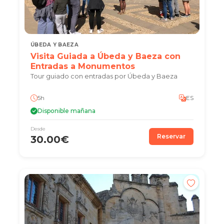
ÚBEDA Y BAEZA
Visita Guiada a Úbeda y Baeza con
Entradas a Monumentos
Tour guiado con entradas por Úbeda y Baeza
5h
ES
Disponible mañana
Desde
Reservar
30.00€