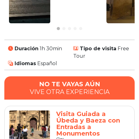
Duración
1h 30min
Tipo de visita
Free
Tour
Idiomas
Español
NO TE VAYAS AÚN
VIVE OTRA EXPERIENCIA
Visita Guiada a
Úbeda y Baeza con
Entradas a
Monumentos