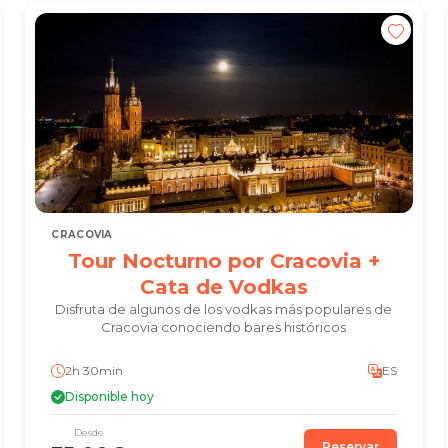
CRACOVIA
Tour Nocturno por Cracovia +
Cata de Vodkas
Disfruta de algunos de los vodkas más populares de
Cracovia conociendo bares históricos
2h 30min
ES
Disponible hoy
Desde
Reservar