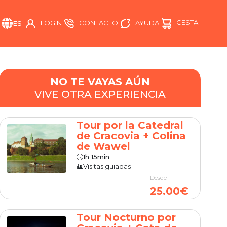
CESTA
AYUDA
LOGIN
CONTACTO
ES
NO TE VAYAS AÚN
VIVE OTRA EXPERIENCIA
Tour por la Catedral
de Cracovia + Colina
de Wawel
1h 15min
Visitas guiadas
Desde
25.00€
Tour Nocturno por