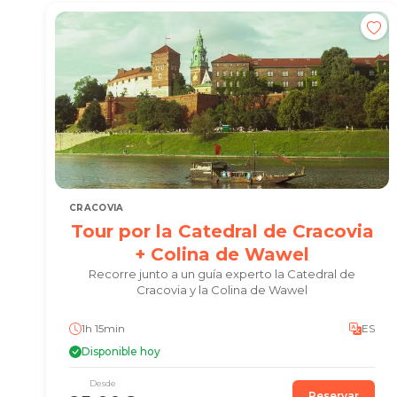
CRACOVIA
Tour por la Catedral de Cracovia
+ Colina de Wawel
Recorre junto a un guía experto la Catedral de
Cracovia y la Colina de Wawel
1h 15min
ES
Disponible hoy
Desde
Reservar