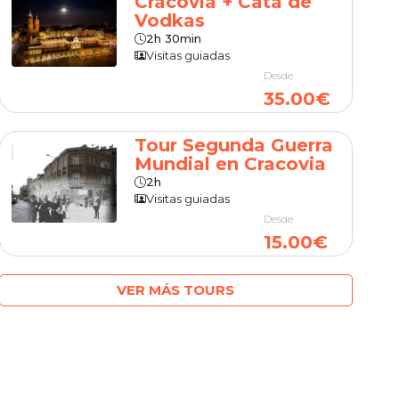
Cracovia + Cata de
Vodkas
2h 30min
Visitas guiadas
Desde
35.00€
Tour Segunda Guerra
Mundial en Cracovia
2h
Visitas guiadas
Desde
15.00€
VER MÁS TOURS