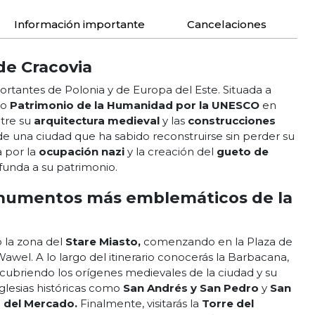
Información importante
Cancelaciones
 de Cracovia
ortantes de Polonia y de Europa del Este. Situada a
do
Patrimonio de la Humanidad por la UNESCO
en
ntre su
arquitectura medieval
y las
construcciones
 de una ciudad que ha sabido reconstruirse sin perder su
a por la
ocupación nazi
y la creación del
gueto de
unda a su patrimonio.
monumentos más emblemáticos de la
o la zona del
Stare Miasto,
comenzando en la Plaza de
 Wawel. A lo largo del itinerario conocerás la Barbacana,
escubriendo los orígenes medievales de la ciudad y su
 iglesias históricas como
San Andrés y San Pedro
y
San
 del Mercado.
Finalmente, visitarás la
Torre del