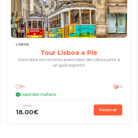
LISBOA
Tour Lisboa a Pie
Descubre los rincones esenciales de Lisboa junto a
un guía experto
3h
ES
Disponible mañana
Desde
Reservar
18.00€