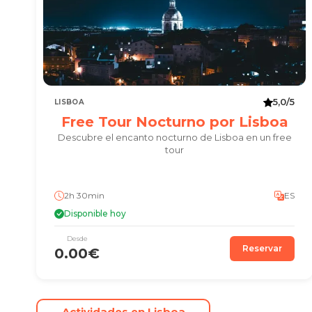
5,0/5
LISBOA
Free Tour Nocturno por Lisboa
Descubre el encanto nocturno de Lisboa en un free
tour
2h 30min
ES
Disponible hoy
Desde
Reservar
0.00€
Actividades en Lisboa