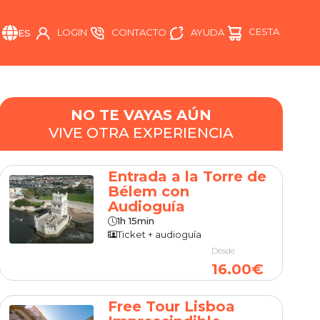
CESTA
AYUDA
LOGIN
CONTACTO
ES
NO TE VAYAS AÚN
VIVE OTRA EXPERIENCIA
Entrada a la Torre de
Bélem con
Audioguía
1h 15min
Ticket + audioguía
Desde
16.00€
Free Tour Lisboa