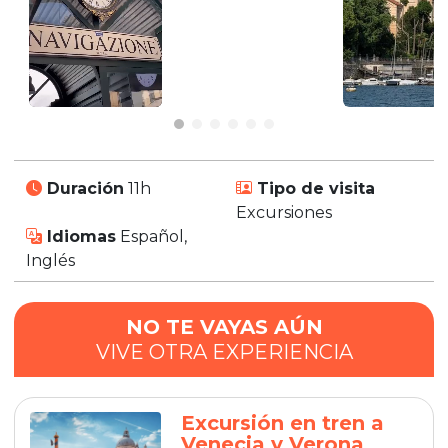
Duración
11h
Tipo de visita
Excursiones
Idiomas
Español,
Inglés
NO TE VAYAS AÚN
VIVE OTRA EXPERIENCIA
Excursión en tren a
Venecia y Verona