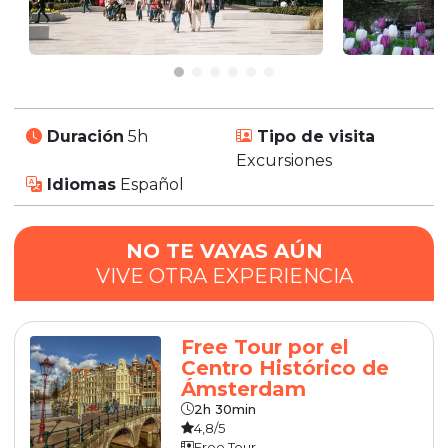
Duración
5h
Tipo de visita
Excursiones
Idiomas
Español
NO TE VAYAS AÚN
VIVE OTRA EXPERIENCIA
Free Tour por el
Centro Histórico de
Ámsterdam
2h 30min
4,8/5
Free Tour