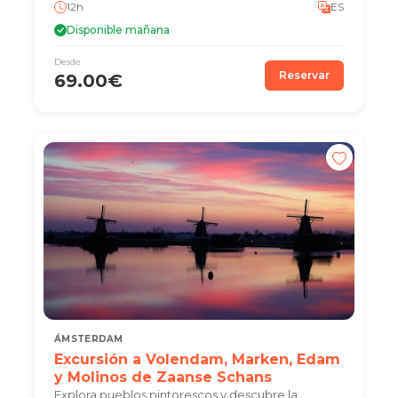
12h
ES
Disponible mañana
Desde
Reservar
69.00€
ÁMSTERDAM
Excursión a Volendam, Marken, Edam
y Molinos de Zaanse Schans
Explora pueblos pintorescos y descubre la