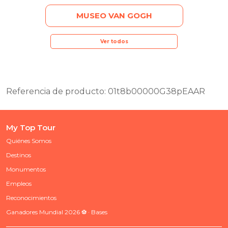
MUSEO VAN GOGH
Ver todos
Referencia de producto: 01t8b00000G38pEAAR
My Top Tour
Quiénes Somos
Destinos
Monumentos
Empleos
Reconocimientos
Ganadores Mundial 2026 ⚽ · Bases