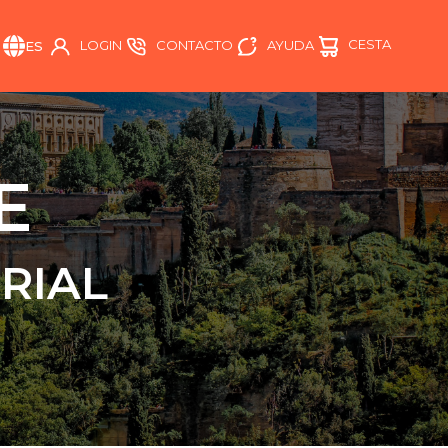
CESTA
AYUDA
LOGIN
CONTACTO
ES
E
RIAL