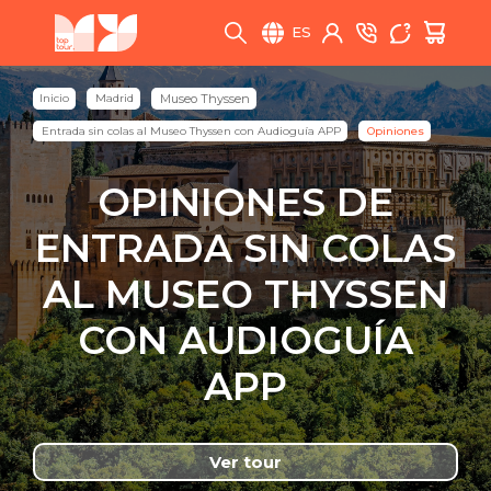
ES
Inicio
Madrid
Museo Thyssen
Entrada sin colas al Museo Thyssen con Audioguía APP
Opiniones
OPINIONES DE
ENTRADA SIN COLAS
AL MUSEO THYSSEN
CON AUDIOGUÍA
APP
Ver tour