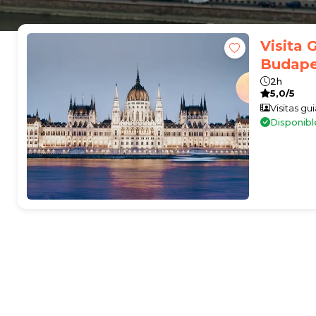
Visita 
Budape
2h
5,0/5
Visitas gu
Disponibl