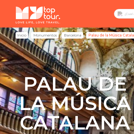
Inicio
Monumentos
Barcelona
Palau de la Música Catal
PALAU DE
LA MÚSICA
CATALANA