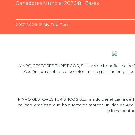
Ganadores Mundial 2026 ⚽ · Bases
2017-2026 💛 My Top Tour
MNPQ GESTORES TURISTICOS, S.L. ha sido beneficiaria de Fo
Acción con el objetivo de reforzar la digitalización y l
MNPQ GESTORES TURISTICOS S.L. ha sido beneficiaria del Fo
calidad, gracias al cual ha puesto en marcha un Plan de Acc
ello ha cont