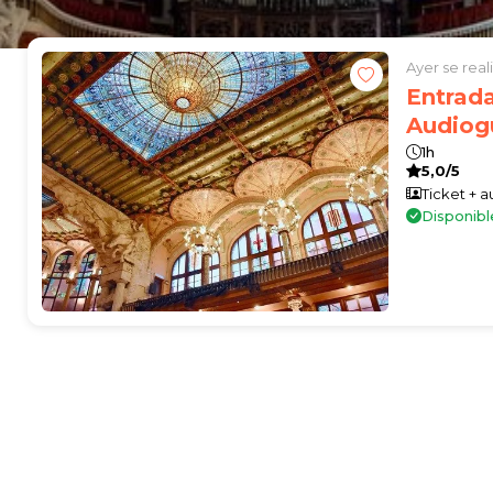
Ayer se rea
Entrada
Audiog
1h
5,0/5
Ticket + 
Disponibl