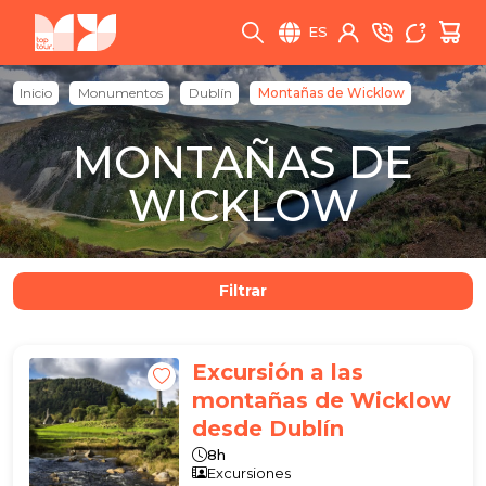
ES
Inicio
Monumentos
Dublín
Montañas de Wicklow
MONTAÑAS DE
WICKLOW
Filtrar
Excursión a las
montañas de Wicklow
desde Dublín
8h
Excursiones