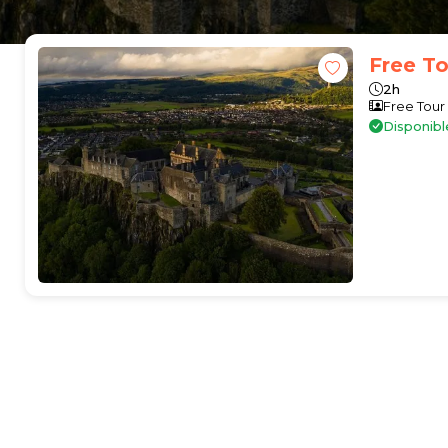
Free To
2h
Free Tour
Disponibl