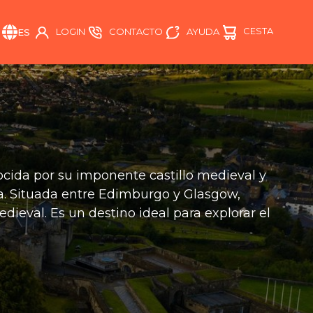
CESTA
AYUDA
LOGIN
CONTACTO
ES
nocida por su imponente castillo medieval y
a. Situada entre Edimburgo y Glasgow,
dieval. Es un destino ideal para explorar el