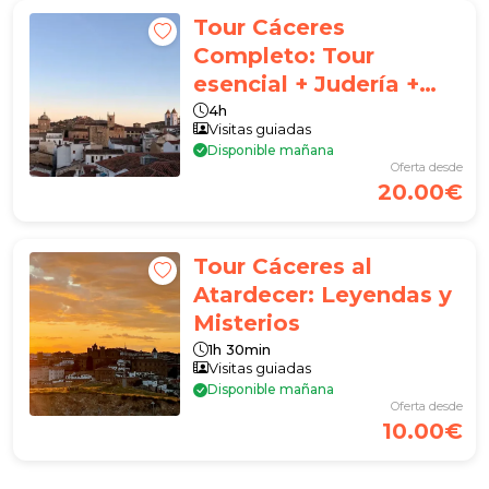
Tour Cáceres
Completo: Tour
esencial + Judería +
Tour Atardecer
4h
Visitas guiadas
Disponible mañana
Oferta desde
20.00€
Tour Cáceres al
Atardecer: Leyendas y
Misterios
1h 30min
Visitas guiadas
Disponible mañana
Oferta desde
10.00€