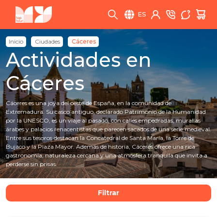
ES
Inicio
Ciudades
Cáceres
Actividades en
Cáceres
Cáceres es una joya del oeste de España, en la comunidad de
Extremadura. Su casco antiguo, declarado Patrimonio de la Humanidad
por la UNESCO, es un viaje al pasado, con calles empedradas, murallas
árabes y palacios renacentistas que parecen sacados de una serie medieval.
Entre sus tesoros destacan la Concatedral de Santa María, la Torre de
Bujaco y la Plaza Mayor. Además de historia, Cáceres ofrece una rica
gastronomía, naturaleza cercana y una atmósfera tranquila que invita a
perderse sin prisas.
Filtrar